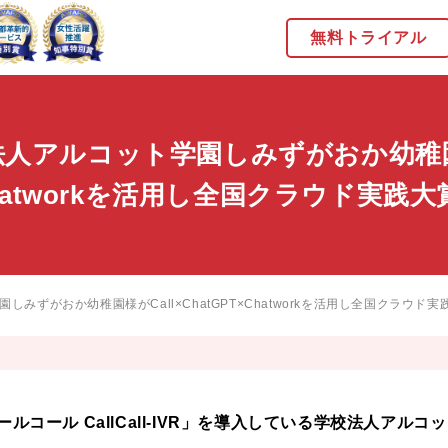
無料トライアル
法人アルコット学園しみずがおか幼稚
T×Chatworkを活用し全国クラウド実践
園しみずがおか幼稚園様が
Call×ChatGPT×Chatworkを活用し全国クラウ
ルコール CallCall-IVR」を導入している学校法人アル