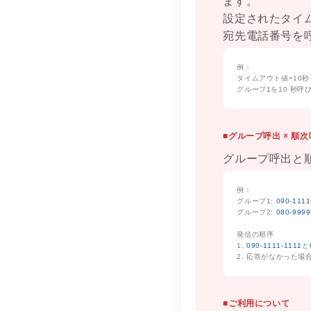
ます。
設定されたタイ
宛先電話番号を
例：
タイムアウト値=10秒
グループ1を10 秒
■グループ呼出 × 順
グループ呼出と
例：
グループ1:
090-1111
グループ2:
080-9999
発信の順序
1.
090-1111-1111
と
2. 応答がなかった場
■ご利用について