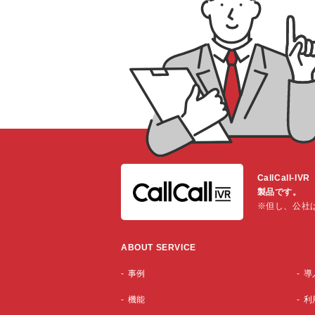
CallCal
製品です。
※但し、公社
ABOUT SERVICE
事例
導
機能
利