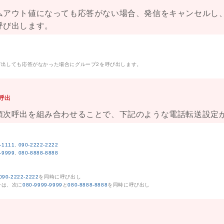
ムアウト値になっても応答がない場合、発信をキャンセルし
呼び出します。
呼び出しても応答がなかった場合にグループ2を呼び出します。
次呼出
順次呼出を組み合わせることで、下記のような電話転送設定
-1111
,
090-2222-2222
-9999
,
080-8888-8888
090-2222-2222
を同時に呼び出し
合は、
次に
080-9999-9999
と
080-8888-8888
を同時に呼び出し